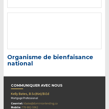
Organisme de bienfaisance
national
COMMUNIQUER AVEC NOUS
Kelly Bates, B.Sc(Kin)/B.Ed
Mortgage Professional
Courriel:
kbates@dominionlending.ca
Mobile:
778-882-5962